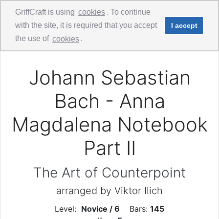
GriffCraft is using
cookies
. To continue
with the site, it is required that you accept
I accept
Comments
Guitar Solo
the use of
cookies
.
Johann Sebastian
Bach - Anna
Magdalena Notebook
Part II
The Art of Counterpoint
arranged by Viktor Ilich
Level:
Novice / 6
Bars:
145