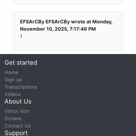
EFSArCBy EFSArCBy wrote at Monday,
November 10, 2025, 7:17:46 PM
1
Get started
Home
Sign up
Transcriptions
Videos
About Us
Viktor Ilich
Donate
Contact Us
Support